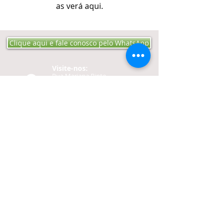
as verá aqui.
Clique aqui e fale conosco pelo WhatsApp
Visite-nos:​​​​
Rua Mariana Pinto
Bandeira 152 Bairro Engº
Luciano Cavalcante - CEP
60811-200
Fortaleza -
CE​​
Ligue:
Tel:
85-3257 4040
Cel:
85-98732 1250
Contato:
editoraproaudio@gmail.
com