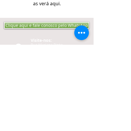
as verá aqui.
Clique aqui e fale conosco pelo WhatsApp
Visite-nos:​​​​
Rua Mariana Pinto
Bandeira 152 Bairro Engº
Luciano Cavalcante - CEP
60811-200
Fortaleza -
CE​​
Ligue:
Tel:
85-3257 4040
Cel:
85-98732 1250
Contato:
editoraproaudio@gmail.
com