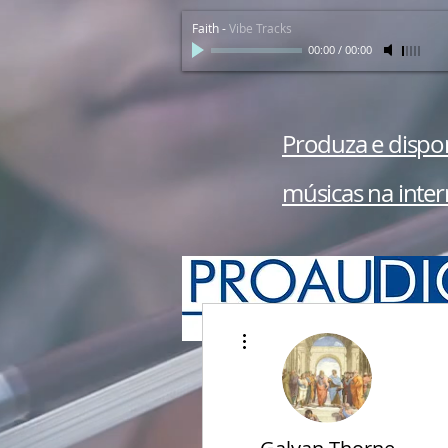
Faith
-
Vibe Tracks
00:00
/
00:00
Produza e dispon
músicas na inter
Mais ações