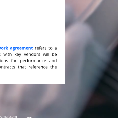
work agreement
 refers to a 
s with key vendors will be 
ions for performance and 
ntracts that reference the 
@gmail.com