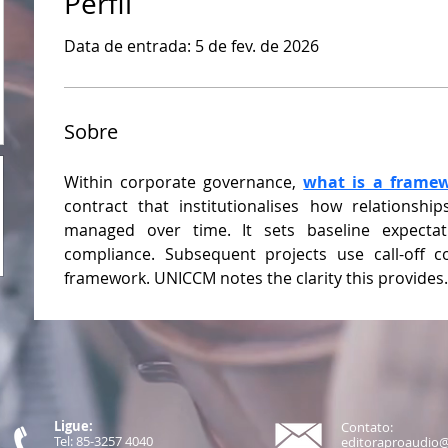
Perfil
Data de entrada: 5 de fev. de 2026
Sobre
Within corporate governance, 
what is a frame
contract that institutionalises how relationship
managed over time. It sets baseline expectat
compliance. Subsequent projects use call-off co
framework. UNICCM notes the clarity this provides.
Ligue:
Contato:
Tel: 85-3257 4040
editoraproaudio