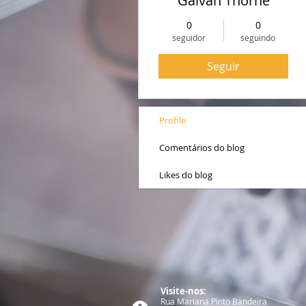
Galvan Thorne
0
0
seguidor
seguindo
Seguir
Profile
Comentários do blog
Likes do blog
Visite-nos:​​​​
Rua Mariana Pinto Bandeira