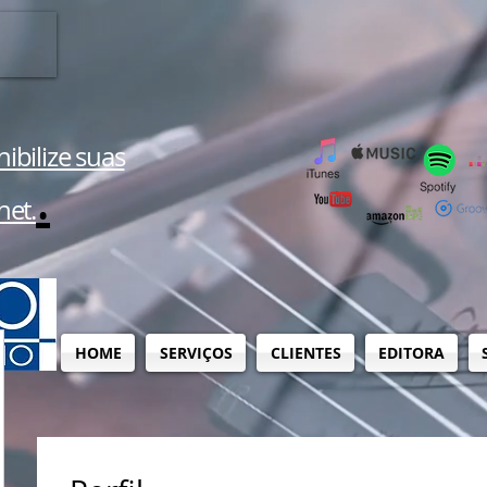
ibilize suas
.
net.
HOME
SERVIÇOS
CLIENTES
EDITORA