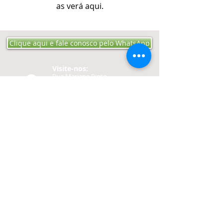
as verá aqui.
Clique aqui e fale conosco pelo WhatsApp
Visite-nos:​​​​
Rua Mariana Pinto
Bandeira 152 Bairro Engº
Luciano Cavalcante - CEP
60811-200
Fortaleza -
CE​​
Ligue:
Tel:
85-3257 4040
Cel:
85-98732 1250
Contato:
editoraproaudio@gmail.
com