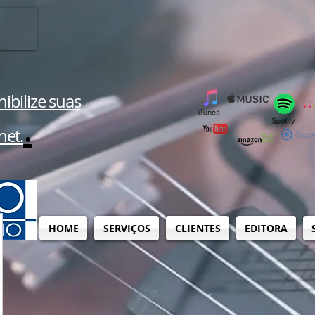
ibilize suas
.
net.
HOME
SERVIÇOS
CLIENTES
EDITORA