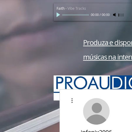
Faith
-
Vibe Tracks
00:00
/
00:00
Produza e dispon
músicas na inter
Mais ações