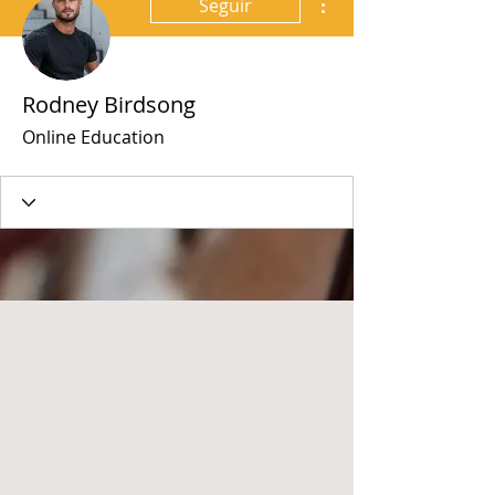
Seguir
Rodney Birdsong
Online Education