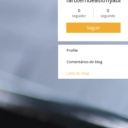
farbterndeasitmyabaa
0
0
seguidor
seguindo
Seguir
Profile
Comentários do blog
Likes do blog