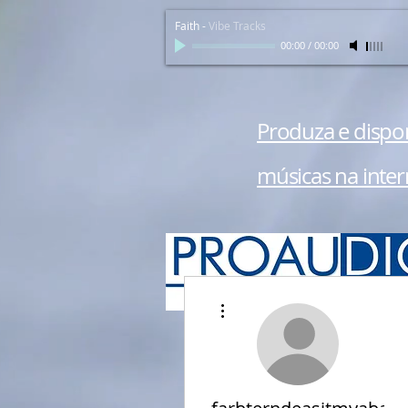
Faith
-
Vibe Tracks
00:00
/
00:00
Produza e dispon
músicas na inter
Mais ações