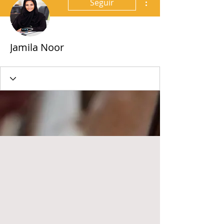
Seguir
Jamila Noor