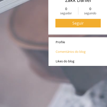
Zakk Daniel
0
0
seguidor
seguindo
Seguir
Profile
Comentários do blog
Likes do blog