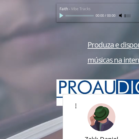
Faith
-
Vibe Tracks
00:00
/
00:00
Produza e dispon
músicas na inter
Mais ações