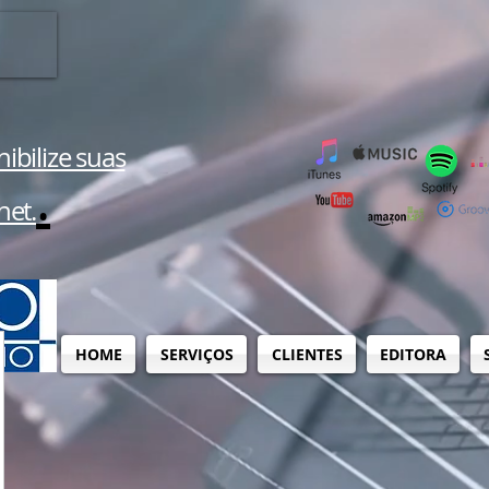
ibilize suas
.
net.
HOME
SERVIÇOS
CLIENTES
EDITORA