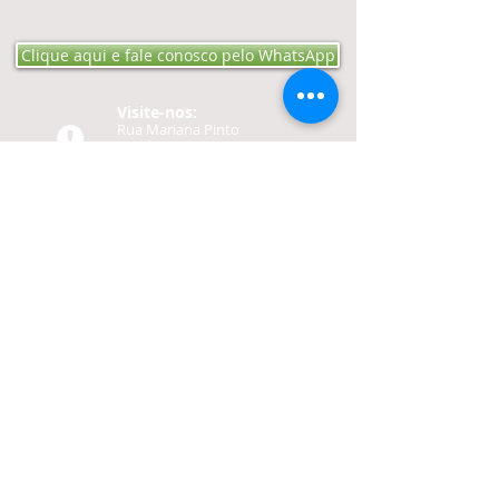
Clique aqui e fale conosco pelo WhatsApp
Visite-nos:​​​​
Rua Mariana Pinto
Bandeira 152 Bairro Engº
Luciano Cavalcante - CEP
60811-200
Fortaleza -
CE​​
Ligue:
Tel:
85-3257 4040
Cel:
85-98732 1250
Contato:
editoraproaudio@gmail.
com